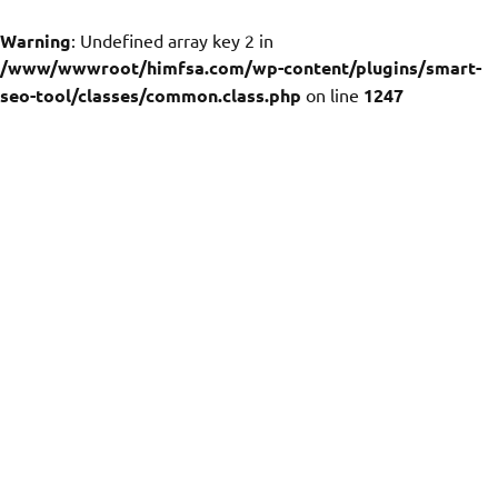
Warning
: Undefined array key 2 in
/www/wwwroot/himfsa.com/wp-content/plugins/smart-
seo-tool/classes/common.class.php
on line
1247