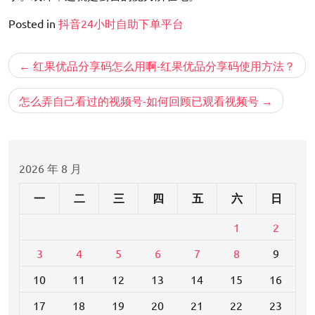
Posted in
抖音24小时自助下单平台
文
红果优品分享码怎么用啊-红果优品分享码使用方法？
章
导
怎么弄自己看过的视频号-如何回顾已观看视频号
航
2026 年 8 月
一
二
三
四
五
六
日
1
2
3
4
5
6
7
8
9
10
11
12
13
14
15
16
17
18
19
20
21
22
23