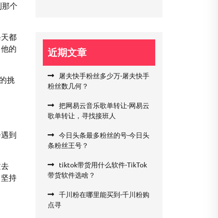
到那个
每天都
，他的
近期文章
屠夫快手粉丝多少万-屠夫快手
的挑
粉丝数几何？
把网易云音乐歌单转让-网易云
歌单转让，寻找接班人
会遇到
今日头条最多粉丝的号-今日头
条粉丝王号？
tiktok带货用什么软件-TikTok
过去
带货软件选啥？
，坚持
千川粉在哪里能买到-千川粉购
点寻