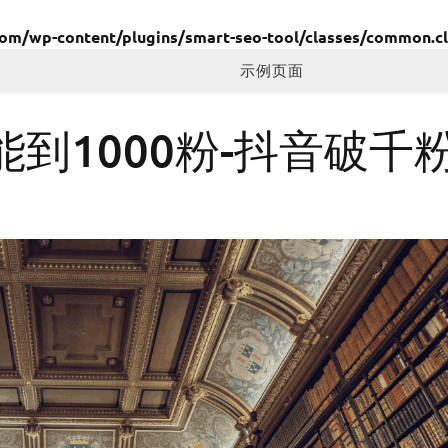
/wp-content/plugins/smart-seo-tool/classes/common.cl
示例页面
到1000粉-抖音破千