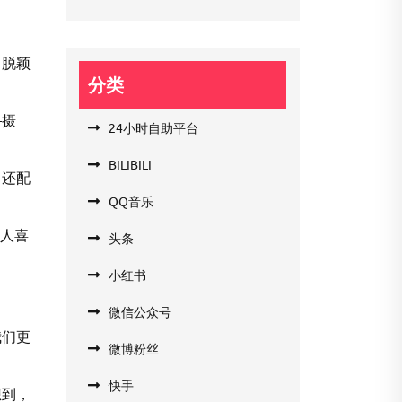
中脱颖
分类
—摄
24小时自助平台
BILIBILI
，还配
QQ音乐
有人喜
头条
小红书
微信公众号
我们更
微博粉丝
快手
想到，