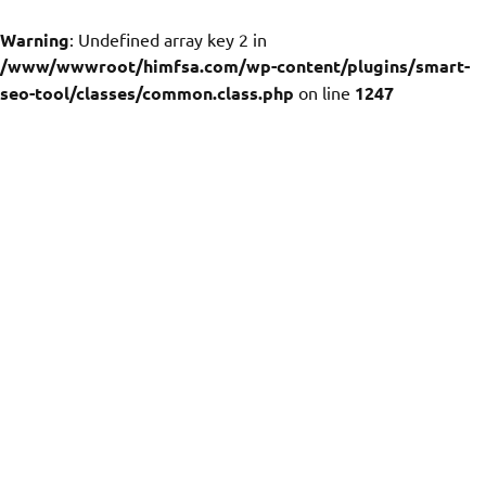
Warning
: Undefined array key 2 in
/www/wwwroot/himfsa.com/wp-content/plugins/smart-
seo-tool/classes/common.class.php
on line
1247