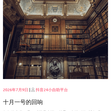
Posted
Posted
2026年7月9日
|
抖音24小自助平台
on
on
十月一号的回响