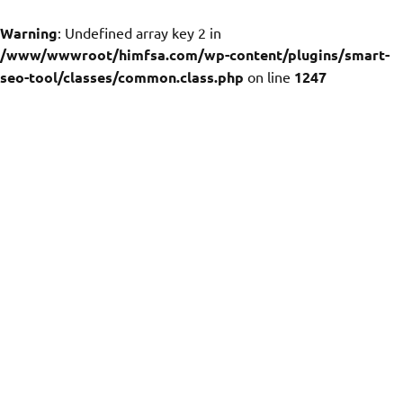
Warning
: Undefined array key 2 in
/www/wwwroot/himfsa.com/wp-content/plugins/smart-
seo-tool/classes/common.class.php
on line
1247