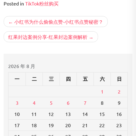
Posted in
TikTok粉丝购买
文
小红书为什么偷偷点赞-小红书点赞秘密？
章
导
红果封边案例分享-红果封边案例解析
航
2026 年 8 月
一
二
三
四
五
六
日
1
2
3
4
5
6
7
8
9
10
11
12
13
14
15
16
17
18
19
20
21
22
23