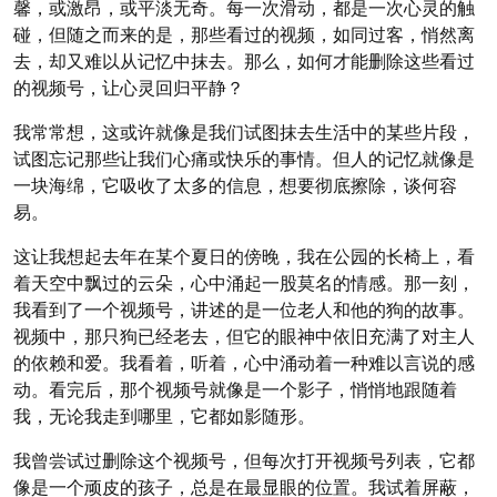
馨，或激昂，或平淡无奇。每一次滑动，都是一次心灵的触
碰，但随之而来的是，那些看过的视频，如同过客，悄然离
去，却又难以从记忆中抹去。那么，如何才能删除这些看过
的视频号，让心灵回归平静？
我常常想，这或许就像是我们试图抹去生活中的某些片段，
试图忘记那些让我们心痛或快乐的事情。但人的记忆就像是
一块海绵，它吸收了太多的信息，想要彻底擦除，谈何容
易。
这让我想起去年在某个夏日的傍晚，我在公园的长椅上，看
着天空中飘过的云朵，心中涌起一股莫名的情感。那一刻，
我看到了一个视频号，讲述的是一位老人和他的狗的故事。
视频中，那只狗已经老去，但它的眼神中依旧充满了对主人
的依赖和爱。我看着，听着，心中涌动着一种难以言说的感
动。看完后，那个视频号就像是一个影子，悄悄地跟随着
我，无论我走到哪里，它都如影随形。
我曾尝试过删除这个视频号，但每次打开视频号列表，它都
像是一个顽皮的孩子，总是在最显眼的位置。我试着屏蔽，