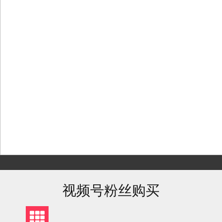
Skip
to
content
视频号粉丝购买