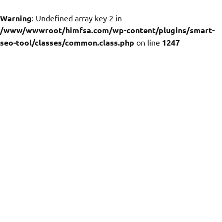
Warning
: Undefined array key 2 in
/www/wwwroot/himfsa.com/wp-content/plugins/smart-
seo-tool/classes/common.class.php
on line
1247