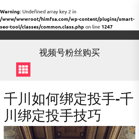
Warning
: Undefined array key 2 in
/www/wwwroot/himfsa.com/wp-content/plugins/smart-
seo-tool/classes/common.class.php
on line
1247
Skip
to
content
视频号粉丝购买
千川如何绑定投手-千
川绑定投手技巧