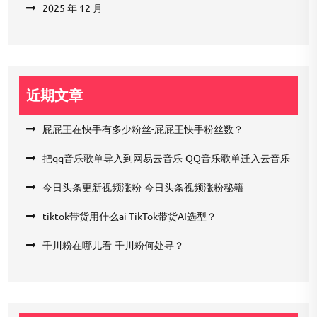
2025 年 12 月
近期文章
屁屁王在快手有多少粉丝-屁屁王快手粉丝数？
把qq音乐歌单导入到网易云音乐-QQ音乐歌单迁入云音乐
今日头条更新视频涨粉-今日头条视频涨粉秘籍
tiktok带货用什么ai-TikTok带货AI选型？
千川粉在哪儿看-千川粉何处寻？