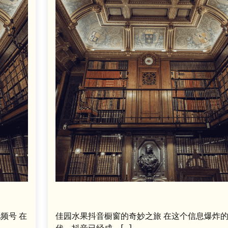
频号 在
佳园水果抖音橱窗的奇妙之旅 在这个信息爆炸
代，抖音已经成…[...]