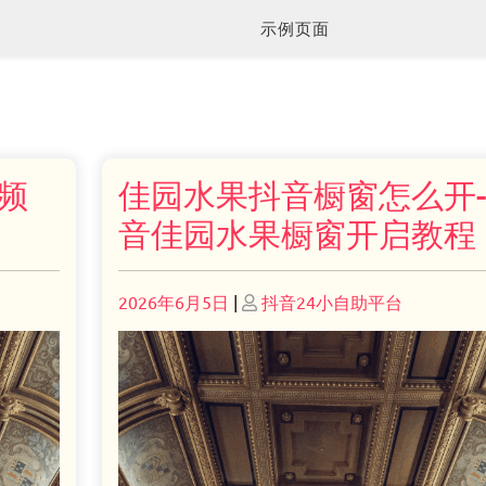
示例页面
频
佳园水果抖音橱窗怎么开
音佳园水果橱窗开启教程
Posted
Posted
2026年6月5日
|
抖音24小自助平台
on
on