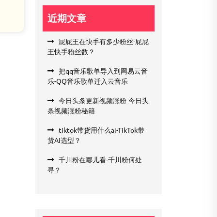
近期文章
屁屁王在快手有多少粉丝-屁屁
王快手粉丝数？
把qq音乐歌单导入到网易云音
乐-QQ音乐歌单迁入云音乐
今日头条更新视频涨粉-今日头
条视频涨粉秘籍
tiktok带货用什么ai-TikTok带
货AI选型？
千川粉在哪儿看-千川粉何处
寻？