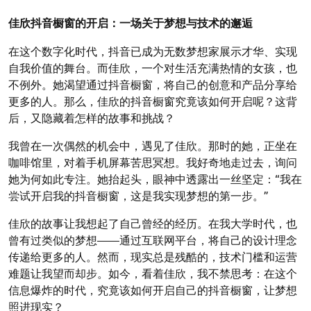
on
on
佳欣抖音橱窗的开启：一场关于梦想与技术的邂逅
在这个数字化时代，抖音已成为无数梦想家展示才华、实现
自我价值的舞台。而佳欣，一个对生活充满热情的女孩，也
不例外。她渴望通过抖音橱窗，将自己的创意和产品分享给
更多的人。那么，佳欣的抖音橱窗究竟该如何开启呢？这背
后，又隐藏着怎样的故事和挑战？
我曾在一次偶然的机会中，遇见了佳欣。那时的她，正坐在
咖啡馆里，对着手机屏幕苦思冥想。我好奇地走过去，询问
她为何如此专注。她抬起头，眼神中透露出一丝坚定：“我在
尝试开启我的抖音橱窗，这是我实现梦想的第一步。”
佳欣的故事让我想起了自己曾经的经历。在我大学时代，也
曾有过类似的梦想——通过互联网平台，将自己的设计理念
传递给更多的人。然而，现实总是残酷的，技术门槛和运营
难题让我望而却步。如今，看着佳欣，我不禁思考：在这个
信息爆炸的时代，究竟该如何开启自己的抖音橱窗，让梦想
照进现实？