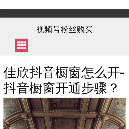
Skip
to
content
视频号粉丝购买
佳欣抖音橱窗怎么开-
抖音橱窗开通步骤？