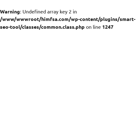
Warning
: Undefined array key 2 in
/www/wwwroot/himfsa.com/wp-content/plugins/smart-
seo-tool/classes/common.class.php
on line
1247