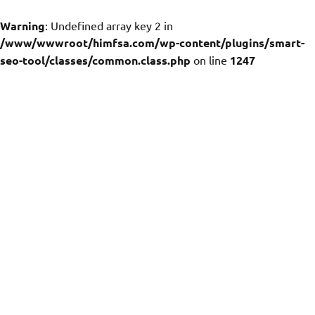
Warning
: Undefined array key 2 in
/www/wwwroot/himfsa.com/wp-content/plugins/smart-
seo-tool/classes/common.class.php
on line
1247