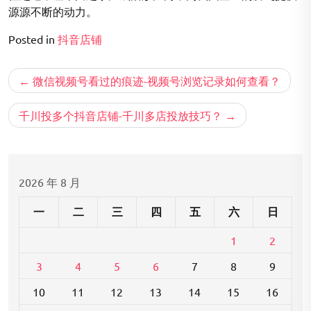
源源不断的动力。
Posted in
抖音店铺
文
微信视频号看过的痕迹-视频号浏览记录如何查看？
章
导
千川投多个抖音店铺-千川多店投放技巧？
航
2026 年 8 月
一
二
三
四
五
六
日
1
2
3
4
5
6
7
8
9
10
11
12
13
14
15
16