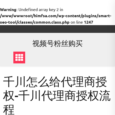
Warning
: Undefined array key 2 in
/www/wwwroot/himfsa.com/wp-content/plugins/smart-
seo-tool/classes/common.class.php
on line
1247
Skip
to
content
视频号粉丝购买
千川怎么给代理商授
权-千川代理商授权流
程