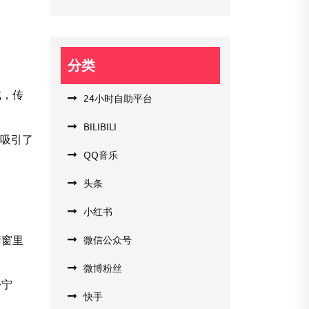
分类
式，传
24小时自助平台
BILIBILI
，吸引了
QQ音乐
头条
小红书
橱窗里
微信公众号
微博粉丝
份宁
快手