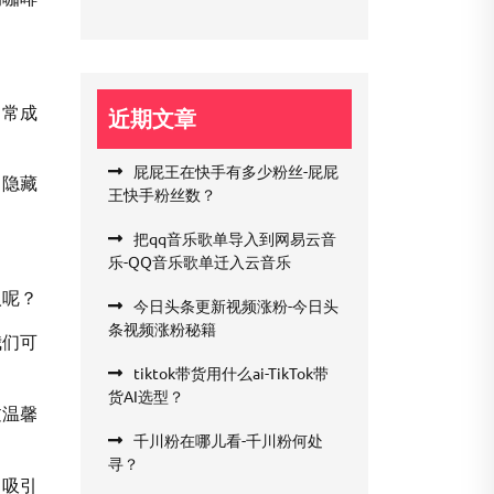
日常成
近期文章
屁屁王在快手有多少粉丝-屁屁
，隐藏
王快手粉丝数？
把qq音乐歌单导入到网易云音
乐-QQ音乐歌单迁入云音乐
人呢？
今日头条更新视频涨粉-今日头
条视频涨粉秘籍
我们可
tiktok带货用什么ai-TikTok带
货AI选型？
过温馨
千川粉在哪儿看-千川粉何处
寻？
，吸引