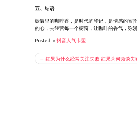
五、结语
橱窗里的咖啡香，是时代的印记，是情感的寄
的心，去经营每一个橱窗，让咖啡的香气，弥
Posted in
抖音人气卡盟
文
红果为什么经常关注失败-红果为何频谈失
章
导
航