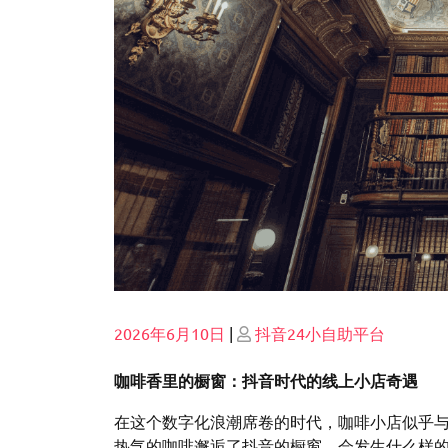
Posted
Posted
2026年6月10日
|
抖音24小自助平台
on
on
咖啡香里的橱窗：抖音时代的线上小店奇遇
在这个数字化浪潮席卷的时代，咖啡小店似乎
热气的咖啡邂逅了抖音的橱窗，会发生什么样