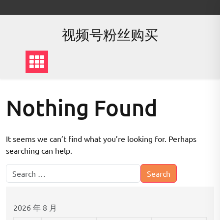
Skip
to
content
视频号粉丝购买
Nothing Found
It seems we can’t find what you’re looking for. Perhaps
searching can help.
2026 年 8 月