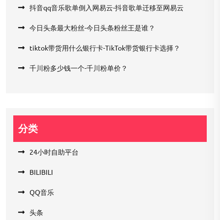
抖音qq音乐歌单倒入网易云-抖音歌单迁移至网易云
今日头条最大粉丝-今日头条粉丝王是谁？
tiktok带货用什么银行卡-TikTok带货银行卡选择？
千川粉多少钱一个-千川粉单价？
分类
24小时自助平台
BILIBILI
QQ音乐
头条