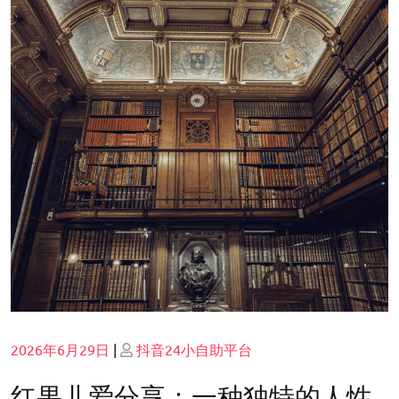
Posted
Posted
2026年6月29日
|
抖音24小自助平台
on
on
红果儿爱分享：一种独特的人性