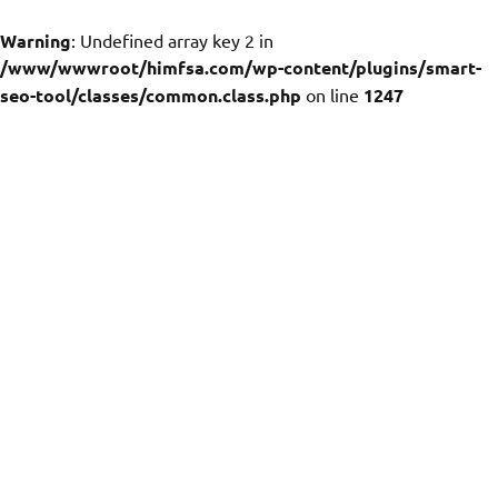
Warning
: Undefined array key 2 in
/www/wwwroot/himfsa.com/wp-content/plugins/smart-
seo-tool/classes/common.class.php
on line
1247