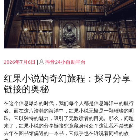
Posted
Posted
2026年7月6日
|
抖音24小自助平台
on
on
红果小说的奇幻旅程：探寻分享
链接的奥秘
在这个信息爆炸的时代，我们每个人都是信息海洋中的航行
者。而在这片浩瀚的海洋中，红果小说无疑是一颗璀璨的明
珠。它以独特的魅力，吸引了无数读者的目光。那么，问题
来了，红果小说的分享链接究竟藏身何处？这让我不禁想起
去年在图书馆偶遇的一本书，它似乎也在诉说着同样的故