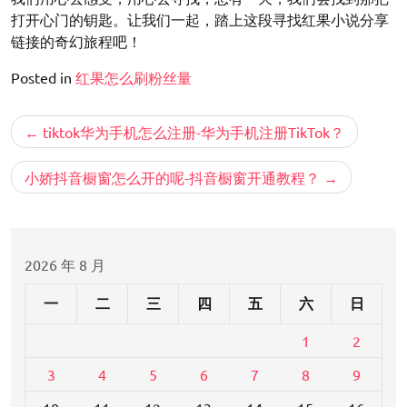
打开心门的钥匙。让我们一起，踏上这段寻找红果小说分享
链接的奇幻旅程吧！
Posted in
红果怎么刷粉丝量
文
tiktok华为手机怎么注册-华为手机注册TikTok？
章
导
小娇抖音橱窗怎么开的呢-抖音橱窗开通教程？
航
2026 年 8 月
一
二
三
四
五
六
日
1
2
3
4
5
6
7
8
9