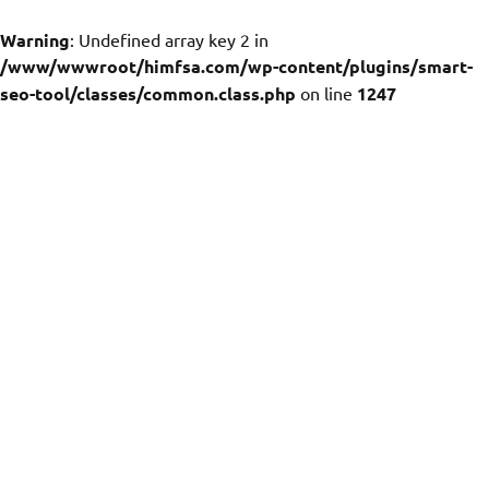
Warning
: Undefined array key 2 in
/www/wwwroot/himfsa.com/wp-content/plugins/smart-
seo-tool/classes/common.class.php
on line
1247