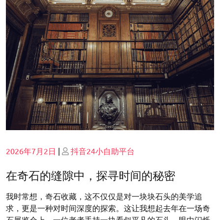
Posted
Posted
2026年7月2日
|
抖音24小自助平台
on
on
在奇石的缝隙中，探寻时间的秘密
我时常想，奇石收藏，这不仅仅是对一块块石头的美学追
求，更是一种对时间深度的探索。这让我想起去年在一场奇
石展览会上，一位老者手持一块看似平凡的石头，眼中闪烁