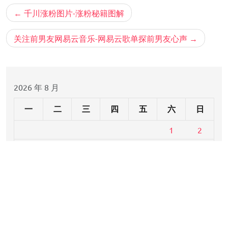
文
千川涨粉图片-涨粉秘籍图解
章
导
关注前男友网易云音乐-网易云歌单探前男友心声
航
2026 年 8 月
一
二
三
四
五
六
日
1
2
3
4
5
6
7
8
9
10
11
12
13
14
15
16
17
18
19
20
21
22
23
24
25
26
27
28
29
30
31