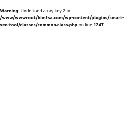
Warning
: Undefined array key 2 in
/www/wwwroot/himfsa.com/wp-content/plugins/smart-
seo-tool/classes/common.class.php
on line
1247