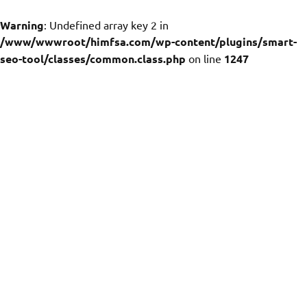
Warning
: Undefined array key 2 in
/www/wwwroot/himfsa.com/wp-content/plugins/smart-
seo-tool/classes/common.class.php
on line
1247