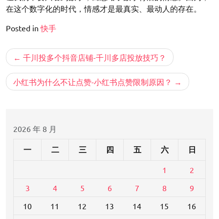
在这个数字化的时代，情感才是最真实、最动人的存在。
Posted in
快手
文
千川投多个抖音店铺-千川多店投放技巧？
章
导
小红书为什么不让点赞-小红书点赞限制原因？
航
2026 年 8 月
一
二
三
四
五
六
日
1
2
3
4
5
6
7
8
9
10
11
12
13
14
15
16