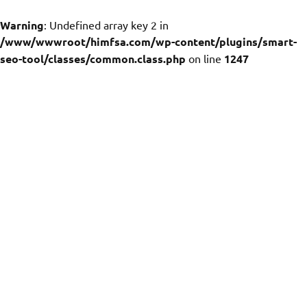
Warning
: Undefined array key 2 in
/www/wwwroot/himfsa.com/wp-content/plugins/smart-
seo-tool/classes/common.class.php
on line
1247