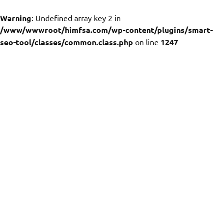
Warning
: Undefined array key 2 in
/www/wwwroot/himfsa.com/wp-content/plugins/smart-
seo-tool/classes/common.class.php
on line
1247