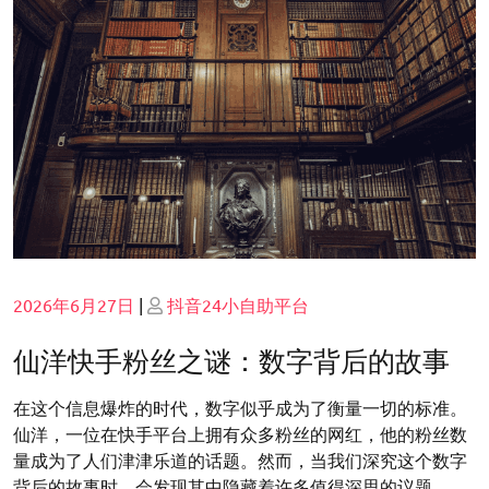
Posted
Posted
2026年6月27日
|
抖音24小自助平台
on
on
仙洋快手粉丝之谜：数字背后的故事
在这个信息爆炸的时代，数字似乎成为了衡量一切的标准。
仙洋，一位在快手平台上拥有众多粉丝的网红，他的粉丝数
量成为了人们津津乐道的话题。然而，当我们深究这个数字
背后的故事时，会发现其中隐藏着许多值得深思的议题。