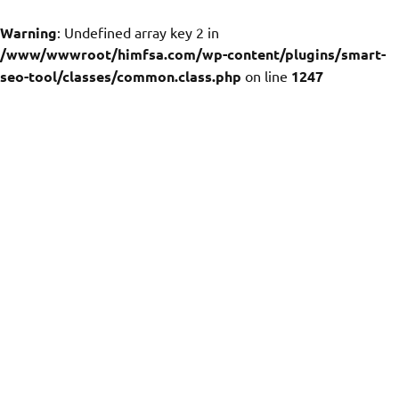
Warning
: Undefined array key 2 in
/www/wwwroot/himfsa.com/wp-content/plugins/smart-
seo-tool/classes/common.class.php
on line
1247