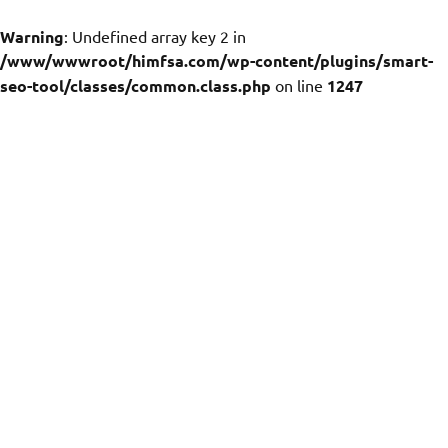
Warning
: Undefined array key 2 in
/www/wwwroot/himfsa.com/wp-content/plugins/smart-
seo-tool/classes/common.class.php
on line
1247