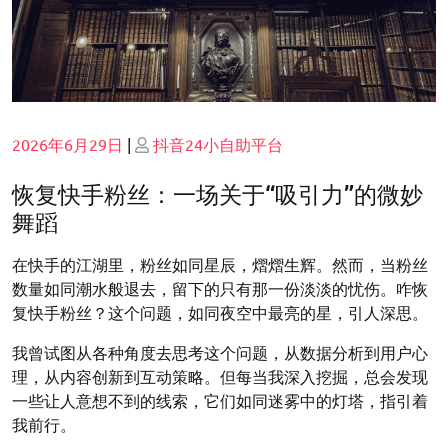
Posted
Posted
2026年6月29日
|
抖音24小自助平台
on
on
恢复快手粉丝：一场关于“吸引力”的微妙
舞蹈
在快手的江湖里，粉丝如同星辰，熠熠生辉。然而，当粉丝
数量如同潮水般退去，留下的只有那一份淡淡的忧伤。咋恢
复快手粉丝？这个问题，如同夜空中最亮的星，引人深思。
我曾试图从各种角度去思考这个问题，从数据分析到用户心
理，从内容创新到互动策略。但每当我深入挖掘，总会发现
一些让人意想不到的线索，它们如同迷雾中的灯塔，指引着
我前行。