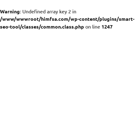
Warning
: Undefined array key 2 in
/www/wwwroot/himfsa.com/wp-content/plugins/smart-
seo-tool/classes/common.class.php
on line
1247