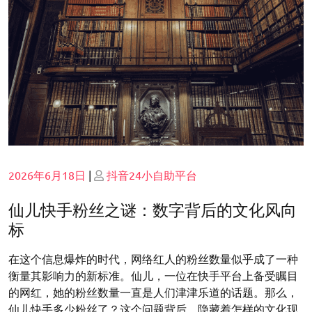
Posted
Posted
2026年6月18日
|
抖音24小自助平台
on
on
仙儿快手粉丝之谜：数字背后的文化风向
标
在这个信息爆炸的时代，网络红人的粉丝数量似乎成了一种
衡量其影响力的新标准。仙儿，一位在快手平台上备受瞩目
的网红，她的粉丝数量一直是人们津津乐道的话题。那么，
仙儿快手多少粉丝了？这个问题背后，隐藏着怎样的文化现