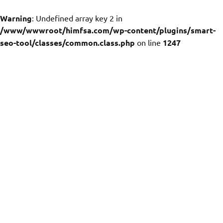
Warning
: Undefined array key 2 in
/www/wwwroot/himfsa.com/wp-content/plugins/smart-
seo-tool/classes/common.class.php
on line
1247