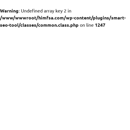
Warning
: Undefined array key 2 in
/www/wwwroot/himfsa.com/wp-content/plugins/smart-
seo-tool/classes/common.class.php
on line
1247