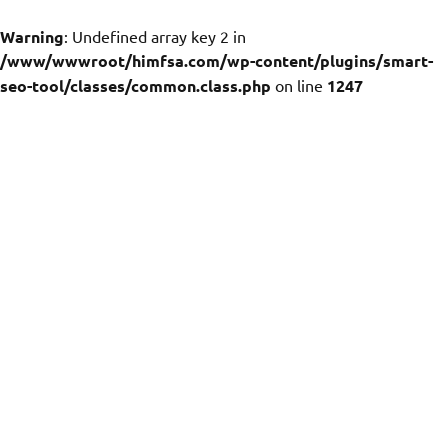
Warning
: Undefined array key 2 in
/www/wwwroot/himfsa.com/wp-content/plugins/smart-
seo-tool/classes/common.class.php
on line
1247