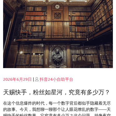
Posted
Posted
2026年6月29日
|
抖音24小自助平台
on
on
天赐快手，粉丝如星河，究竟有多少万？
在这个信息爆炸的时代，每一个数字背后都似乎隐藏着无尽
的故事。今天，我想聊一聊那个让人眼花缭乱的数字——天
赐快手的粉丝数量。它究竟有多少万？这个问题，就像夜空