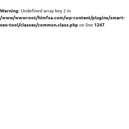
Warning
: Undefined array key 2 in
/www/wwwroot/himfsa.com/wp-content/plugins/smart-
seo-tool/classes/common.class.php
on line
1247