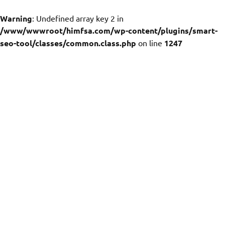
Warning
: Undefined array key 2 in
/www/wwwroot/himfsa.com/wp-content/plugins/smart-
seo-tool/classes/common.class.php
on line
1247