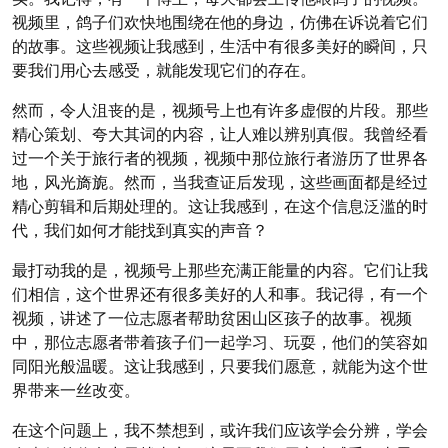
视频里，鸽子们欢快地围绕在他的身边，仿佛在诉说着它们
的故事。这些视频让我感到，生活中有很多美好的瞬间，只
要我们用心去感受，就能发现它们的存在。
然而，令人沮丧的是，视频号上也有许多虚假的片段。那些
精心策划、夸大其词的内容，让人难以辨别真假。我曾经看
过一个关于旅行者的视频，视频中那位旅行者游历了世界各
地，风光旖旎。然而，当我查证后发现，这些画面都是经过
精心剪辑和后期处理的。这让我感到，在这个信息泛滥的时
代，我们如何才能找到真实的声音？
最打动我的是，视频号上那些充满正能量的内容。它们让我
们相信，这个世界还有很多美好的人和事。我记得，有一个
视频，讲述了一位志愿者帮助贫困山区孩子的故事。视频
中，那位志愿者带着孩子们一起学习、玩耍，他们的笑容如
同阳光般温暖。这让我感到，只要我们愿意，就能为这个世
界带来一丝改变。
在这个问题上，我不禁想到，或许我们应该学会分辨，学会