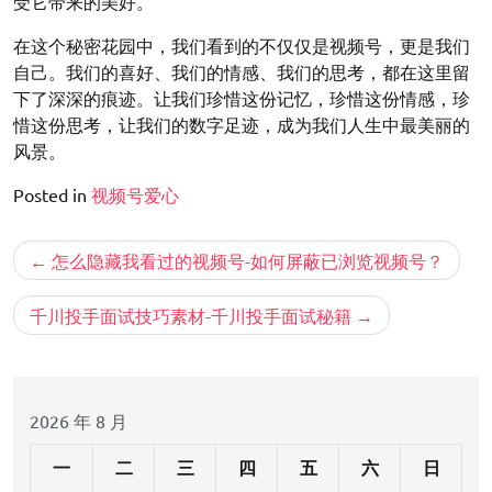
受它带来的美好。
在这个秘密花园中，我们看到的不仅仅是视频号，更是我们
自己。我们的喜好、我们的情感、我们的思考，都在这里留
下了深深的痕迹。让我们珍惜这份记忆，珍惜这份情感，珍
惜这份思考，让我们的数字足迹，成为我们人生中最美丽的
风景。
Posted in
视频号爱心
文
怎么隐藏我看过的视频号-如何屏蔽已浏览视频号？
章
导
千川投手面试技巧素材-千川投手面试秘籍
航
2026 年 8 月
一
二
三
四
五
六
日