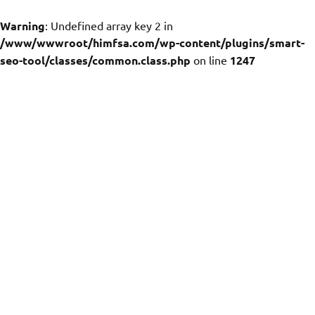
Warning
: Undefined array key 2 in
/www/wwwroot/himfsa.com/wp-content/plugins/smart-
seo-tool/classes/common.class.php
on line
1247