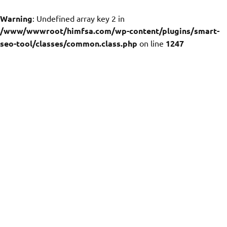
Warning
: Undefined array key 2 in
/www/wwwroot/himfsa.com/wp-content/plugins/smart-
seo-tool/classes/common.class.php
on line
1247