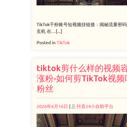
TikTok千粉账号短视频挂链接：揭秘流量密
玄机 在…[...]
Posted in
TikTok
tiktok剪什么样的视频
涨粉-如何剪TikTok视
粉丝
Posted
Posted
2026年6月16日
|
抖音24小自助平台
on
on