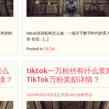
爆炸的时
tiktok培训机构怎么做：一场关于数字时代的育
命 在信…[...]
Posted in
TikTok
怎么
tiktok一万粉丝有什么奖
链接？
TikTok万粉奖励详情？
Posted
Posted
2026年6月29日
|
抖音24小自助平台
on
on