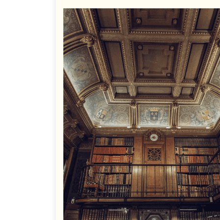
on
on