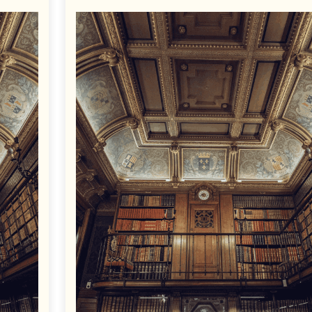
on
on