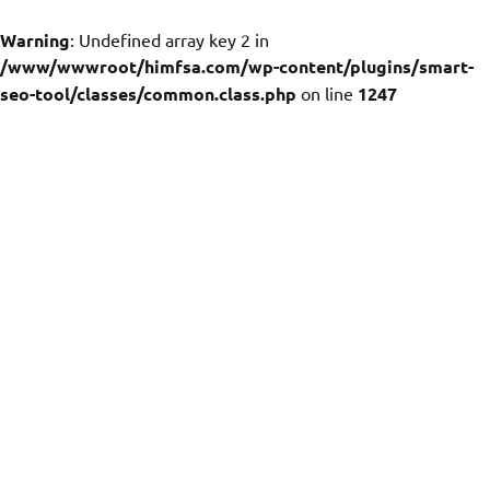
Warning
: Undefined array key 2 in
/www/wwwroot/himfsa.com/wp-content/plugins/smart-
seo-tool/classes/common.class.php
on line
1247