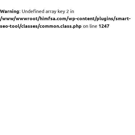
Warning
: Undefined array key 2 in
/www/wwwroot/himfsa.com/wp-content/plugins/smart-
seo-tool/classes/common.class.php
on line
1247