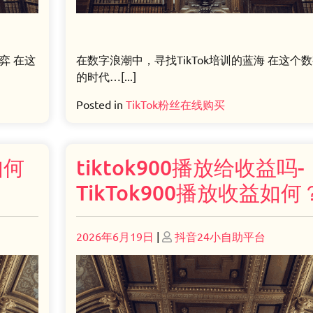
弈 在这
在数字浪潮中，寻找TikTok培训的蓝海 在这个
的时代…[...]
Posted in
TikTok粉丝在线购买
如何
tiktok900播放给收益吗-
TikTok900播放收益如何
Posted
Posted
2026年6月19日
|
抖音24小自助平台
on
on