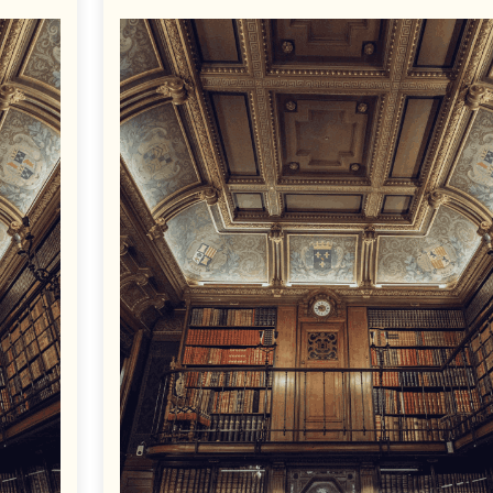
on
on