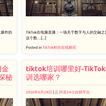
息爆炸的
TikTok在电脑直播：一场关于数字与人的交融之
这个数…[...]
Posted in
TikTok粉丝在线购买
佣金
tiktok培训哪里好-TikTo
例探秘
训选哪家？
Posted
Posted
2026年6月28日
|
抖音24小自助平台
on
on