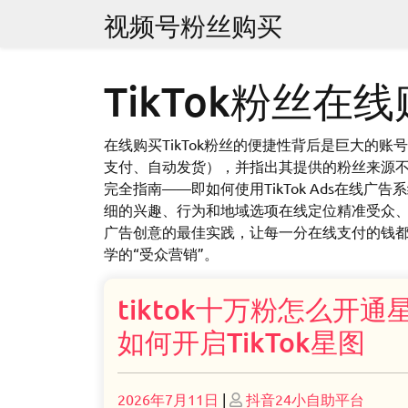
Skip
视频号粉丝购买
to
content
TikTok粉丝在
在线购买TikTok粉丝的便捷性背后是巨大的
支付、自动发货），并指出其提供的粉丝来源不
完全指南——即如何使用TikTok Ads在线
细的兴趣、行为和地域选项在线定位精准受众、
广告创意的最佳实践，让每一分在线支付的钱都
学的“受众营销”。
tiktok十万粉怎么开通
如何开启TikTok星图
Posted
Posted
2026年7月11日
|
抖音24小自助平台