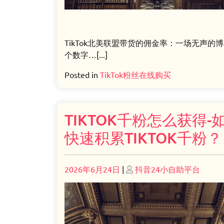
TikTok北美联盟带货的佣金率：一场无声的博
个数字…[...]
Posted in
TikTok粉丝在线购买
TIKTOK千粉怎么获得-
快速积累TIKTOK千粉？
Posted
Posted
2026年6月24日
|
抖音24小自助平台
on
on