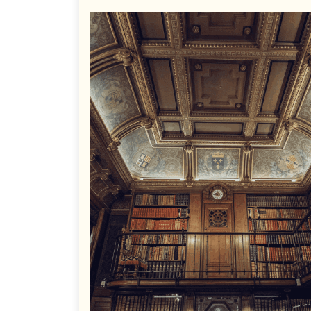
on
on