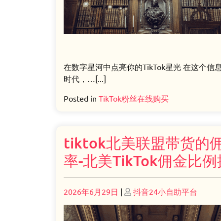
在数字星河中点亮你的TikTok星光 在这个信
时代，…[...]
Posted in
TikTok粉丝在线购买
tiktok北美联盟带货的
率-北美TikTok佣金比
Posted
Posted
2026年6月29日
|
抖音24小自助平台
on
on