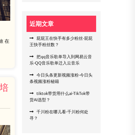
近期文章
屁屁王在快手有多少粉丝-屁屁
旅 在
王快手粉丝数？
把qq音乐歌单导入到网易云音
乐-QQ音乐歌单迁入云音乐
今日头条更新视频涨粉-今日头
条视频涨粉秘籍
k培
tiktok带货用什么ai-TikTok带
货AI选型？
千川粉在哪儿看-千川粉何处
寻？