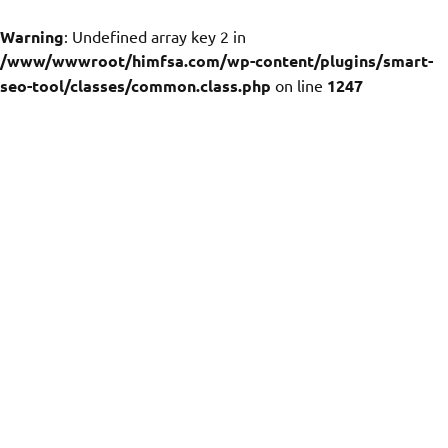
Warning
: Undefined array key 2 in
/www/wwwroot/himfsa.com/wp-content/plugins/smart-
seo-tool/classes/common.class.php
on line
1247