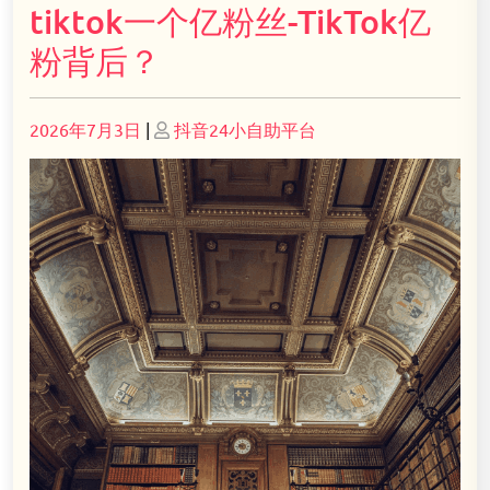
tiktok一个亿粉丝-TikTok亿
粉背后？
Posted
Posted
2026年7月3日
|
抖音24小自助平台
on
on