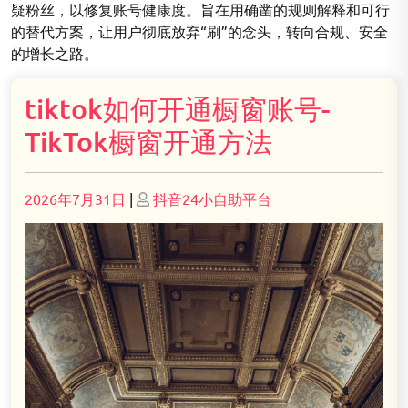
疑粉丝，以修复账号健康度。旨在用确凿的规则解释和可行
的替代方案，让用户彻底放弃“刷”的念头，转向合规、安全
的增长之路。
tiktok如何开通橱窗账号-
TikTok橱窗开通方法
Posted
Posted
2026年7月31日
|
抖音24小自助平台
on
on