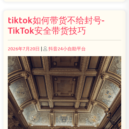
tiktok如何带货不给封号-
TikTok安全带货技巧
Posted
Posted
2026年7月20日
|
抖音24小自助平台
on
on