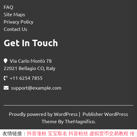
FAQ
Site Maps
Privacy Policy
Contact Us
Get In Touch
Via Carlo Montù 78
22021 Bellagio CO, Italy
+11 6254 7855
support@example.com
Proudly powered by WordPress
|
Publisher WordPress
Theme By TheMagnifico.
友情链接：
抖音涨粉
宝宝取名
抖音粉丝
虚拟货币交易教程
传