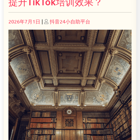
提升TikTok培训效果？
Posted
Posted
2026年7月1日
|
抖音24小自助平台
on
on