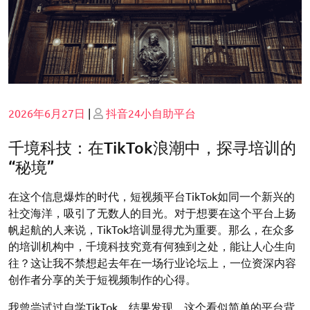
Posted
Posted
2026年6月27日
|
抖音24小自助平台
on
on
千境科技：在TikTok浪潮中，探寻培训的
“秘境”
在这个信息爆炸的时代，短视频平台TikTok如同一个新兴的
社交海洋，吸引了无数人的目光。对于想要在这个平台上扬
帆起航的人来说，TikTok培训显得尤为重要。那么，在众多
的培训机构中，千境科技究竟有何独到之处，能让人心生向
往？这让我不禁想起去年在一场行业论坛上，一位资深内容
创作者分享的关于短视频制作的心得。
我曾尝试过自学TikTok，结果发现，这个看似简单的平台背