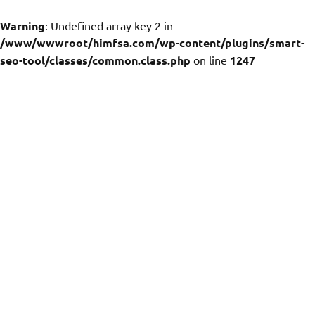
Warning
: Undefined array key 2 in
/www/wwwroot/himfsa.com/wp-content/plugins/smart-
seo-tool/classes/common.class.php
on line
1247