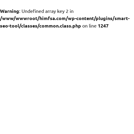
Warning
: Undefined array key 2 in
/www/wwwroot/himfsa.com/wp-content/plugins/smart-
seo-tool/classes/common.class.php
on line
1247