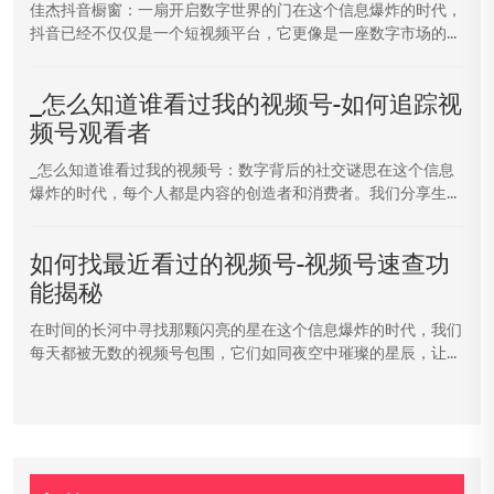
佳杰抖音橱窗：一扇开启数字世界的门在这个信息爆炸的时代，
抖音已经不仅仅是一个短视频平台，它更像是一座数字市场的...
_怎么知道谁看过我的视频号-如何追踪视
频号观看者
_怎么知道谁看过我的视频号：数字背后的社交谜思在这个信息
爆炸的时代，每个人都是内容的创造者和消费者。我们分享生...
如何找最近看过的视频号-视频号速查功
能揭秘
在时间的长河中寻找那颗闪亮的星在这个信息爆炸的时代，我们
每天都被无数的视频号包围，它们如同夜空中璀璨的星辰，让...