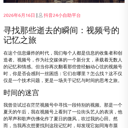
Posted
Posted
2026年6月16日
|
抖音24小自助平台
on
on
寻找那些逝去的瞬间：视频号的
记忆之旅
在这个信息爆炸的时代，我们每个人都是信息的收集者和创
造者。视频号，作为社交媒体的一个新分支，承载着无数人
的记忆和情感。但当你再次翻看那些曾经触动心弦的视频号
时，你是否会感到一丝困惑：它们在哪里？怎么找？这不仅
仅是一个技术问题，更是一场关于记忆与时间的思考之旅。
时间的迷宫
我曾尝试过在茫茫视频号中寻找一段特别的视频。那是一个
夏天的午后，我在视频号上看到了一位街头艺人的表演，他
的琴声和歌声仿佛化作了夏日的微风，吹过我的心田。然
而，当我再次想要找到这段记忆时，却发现它如同海市蜃