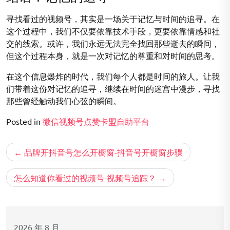
寻找看过的视频号，其实是一场关于记忆与时间的追寻。在
这个过程中，我们不仅要依靠技术手段，更要依靠情感和社
交的线索。或许，我们永远无法完全找回那些逝去的瞬间，
但这个过程本身，就是一次对记忆的尊重和对时间的思考。
在这个信息爆炸的时代，我们每个人都是时间的旅人。让我
们带着这份对记忆的追寻，继续在时间的迷宫中漫步，寻找
那些曾经触动我们心弦的瞬间。
Posted in
微信视频号点赞卡盟自助平台
文
品牌开抖音号怎么开橱窗-抖音号开橱窗步骤
章
导
怎么知道你看过的视频号-视频号追踪？
航
2026 年 8 月