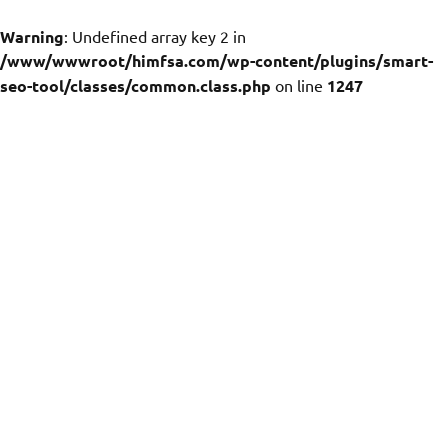
Warning
: Undefined array key 2 in
/www/wwwroot/himfsa.com/wp-content/plugins/smart-
seo-tool/classes/common.class.php
on line
1247