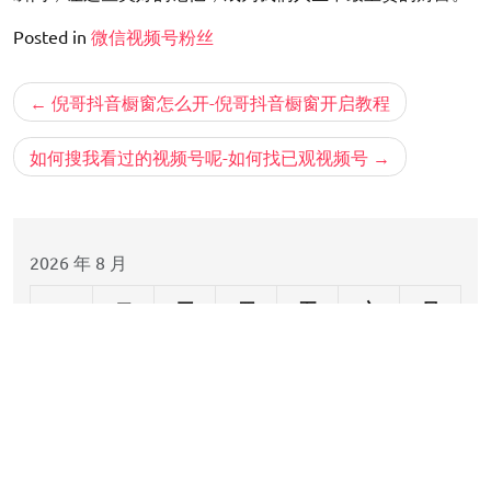
Posted in
微信视频号粉丝
文
倪哥抖音橱窗怎么开-倪哥抖音橱窗开启教程
章
导
如何搜我看过的视频号呢-如何找已观视频号
航
2026 年 8 月
一
二
三
四
五
六
日
1
2
3
4
5
6
7
8
9
10
11
12
13
14
15
16
17
18
19
20
21
22
23