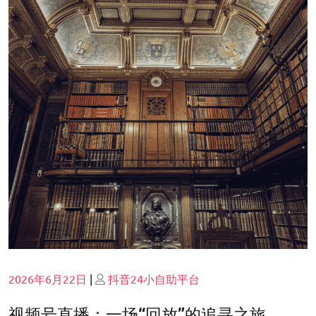
Posted
Posted
2026年6月22日
|
抖音24小自助平台
on
on
视频号直播：一场“回放”的追寻之旅