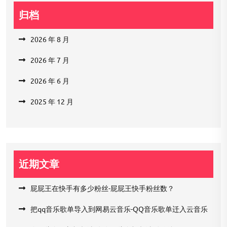
归档
2026 年 8 月
2026 年 7 月
2026 年 6 月
2025 年 12 月
近期文章
屁屁王在快手有多少粉丝-屁屁王快手粉丝数？
把qq音乐歌单导入到网易云音乐-QQ音乐歌单迁入云音乐