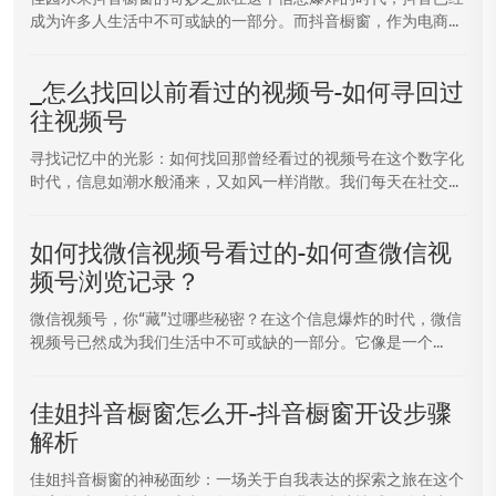
成为许多人生活中不可或缺的一部分。而抖音橱窗，作为电商...
_怎么找回以前看过的视频号-如何寻回过
往视频号
寻找记忆中的光影：如何找回那曾经看过的视频号在这个数字化
时代，信息如潮水般涌来，又如风一样消散。我们每天在社交...
如何找微信视频号看过的-如何查微信视
频号浏览记录？
微信视频号，你“藏”过哪些秘密？在这个信息爆炸的时代，微信
视频号已然成为我们生活中不可或缺的一部分。它像是一个...
佳姐抖音橱窗怎么开-抖音橱窗开设步骤
解析
佳姐抖音橱窗的神秘面纱：一场关于自我表达的探索之旅在这个