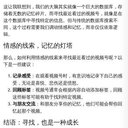
这让我联想到，我们的大脑其实就像一个巨大的数据库，存
储着无数的记忆碎片。而寻找最近看过的视频号，就像是在
这个数据库中寻找特定的信息。但与传统的数据库搜索不
同，这个过程需要我们调动情感和记忆，而非仅仅依靠逻
辑。
情感的线索，记忆的灯塔
那么，如何利用情感的线索来寻找最近看过的视频号呢？以
下是一些建议：
记录感受
：在观看视频号时，有意识地记录下自己的感
受，无论是喜悦、悲伤还是愤怒。
回顾标签
：视频号通常会根据内容自动添加标签，回顾
这些标签可能有助于找到特定视频。
与朋友交流
：和朋友分享你的记忆，他们可能会帮你回
忆起那个视频。
结语：寻找，也是一种成长