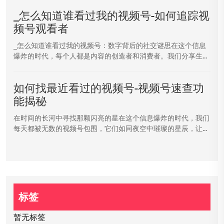
_怎么知道谁看过我的视频号-如何追踪视
频号观看者
_怎么知道谁看过我的视频号：数字背后的社交谜思在这个信息
爆炸的时代，每个人都是内容的创造者和消费者。我们分享生...
如何找最近看过的视频号-视频号速查功
能揭秘
在时间的长河中寻找那颗闪亮的星在这个信息爆炸的时代，我们
每天都被无数的视频号包围，它们如同夜空中璀璨的星辰，让...
标签
暂无标签