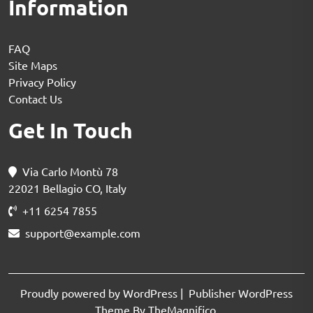
Information
FAQ
Site Maps
Privacy Policy
Contact Us
Get In Touch
Via Carlo Montù 78
22021 Bellagio CO, Italy
+11 6254 7855
support@example.com
Proudly powered by WordPress
|
Publisher WordPress
Theme By TheMagnifico.