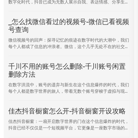
数字化时代，抖音已成为无数人展示自我、表达情感、分享生...
_怎么找微信看过的视频号-微信已看视频
号查询
微信视频号的回声：探寻记忆的痕迹在数字时代的大潮中，我们
每个人都成了信息的冲浪者。微信，这个几乎无处不在的社交...
千川不用的账号怎么删除-千川账号闲置
删除方法
在数字洪流中，账号的遗弃与新生在这个信息爆炸的时代，我们
每个人都是数字世界的旅人，带着无数个账号穿梭于虚拟与现...
佳杰抖音橱窗怎么开-抖音橱窗开设攻略
佳杰抖音橱窗：一扇开启数字世界的门在这个信息爆炸的时代，
抖音已经不仅仅是一个短视频平台，它更像是一座数字市场的...