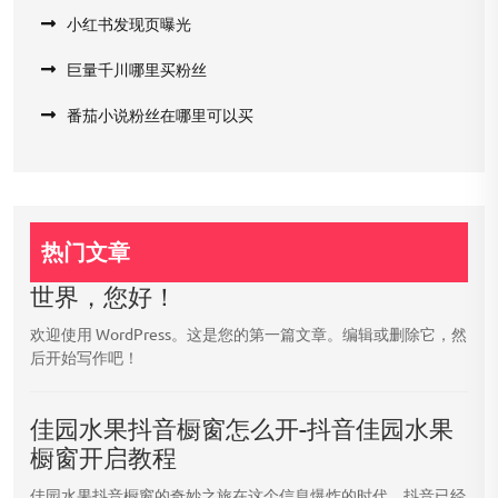
小红书发现页曝光
巨量千川哪里买粉丝
番茄小说粉丝在哪里可以买
热门文章
世界，您好！
欢迎使用 WordPress。这是您的第一篇文章。编辑或删除它，然
后开始写作吧！
佳园水果抖音橱窗怎么开-抖音佳园水果
橱窗开启教程
佳园水果抖音橱窗的奇妙之旅在这个信息爆炸的时代，抖音已经