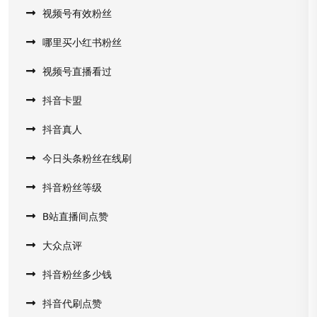
视频号有效粉丝
哪里买小红书粉丝
视频号直播看过
抖音卡盟
抖音真人
今日头条粉丝在线刷
抖音粉丝等级
B站直播间点赞
大众点评
抖音粉丝多少钱
抖音代刷点赞