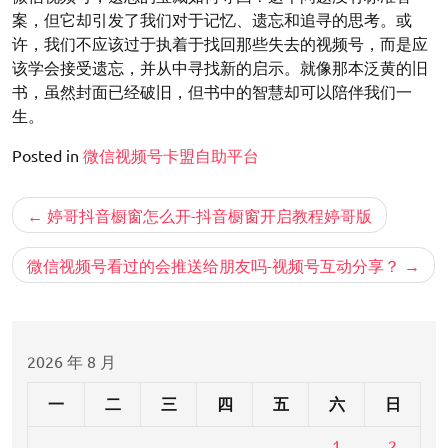
案，但它却引发了我们对于记忆、遗忘和追寻的思考。或
许，我们不应该过于执着于找回那些失去的视频号，而是应
该学会接受遗忘，并从中寻找新的启示。就像那本泛黄的旧
书，虽然封面已经破旧，但书中的智慧却可以陪伴我们一
生。
Posted in
微信视频号卡盟自助平台
文
婷哥抖音橱窗怎么开-抖音橱窗开启教程婷哥版
章
导
微信视频号看过的会推送给朋友吗-视频号互动分享？
航
2026 年 8 月
一
二
三
四
五
六
日
1
2