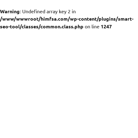
Warning
: Undefined array key 2 in
/www/wwwroot/himfsa.com/wp-content/plugins/smart-
seo-tool/classes/common.class.php
on line
1247