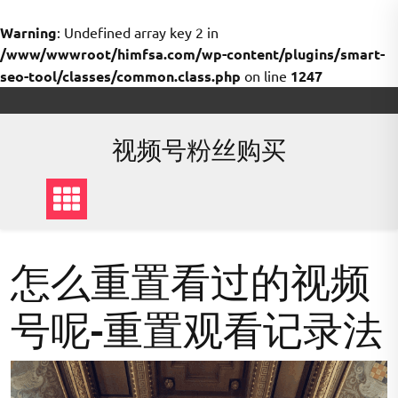
Warning
: Undefined array key 2 in
/www/wwwroot/himfsa.com/wp-content/plugins/smart-
seo-tool/classes/common.class.php
on line
1247
Skip
to
content
视频号粉丝购买
怎么重置看过的视频
号呢-重置观看记录法