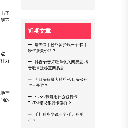
推出了
让我不
思。
近期文章
屠夫快手粉丝多少钱一个-快手
粉丝屠夫价格？
的点
这种好
抖音qq音乐歌单倒入网易云-抖
音歌单迁移至网易云
今日头条最大粉丝-今日头条粉
丝王是谁？
觉地产
tiktok带货用什么银行卡-
之间的
TikTok带货银行卡选择？
千川粉多少钱一个-千川粉单
价？