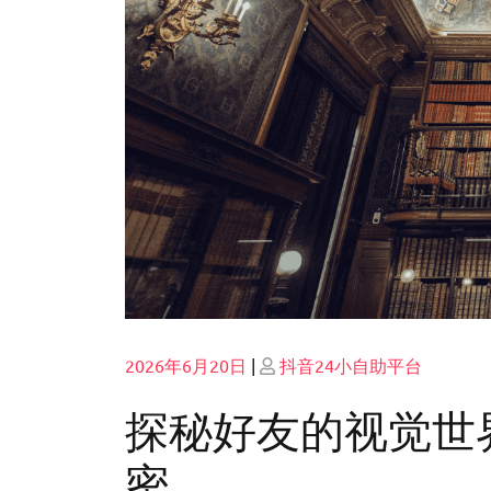
Posted
Posted
2026年6月20日
|
抖音24小自助平台
on
on
探秘好友的视觉世
密