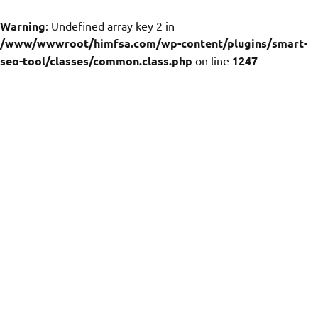
Warning
: Undefined array key 2 in
/www/wwwroot/himfsa.com/wp-content/plugins/smart-
seo-tool/classes/common.class.php
on line
1247