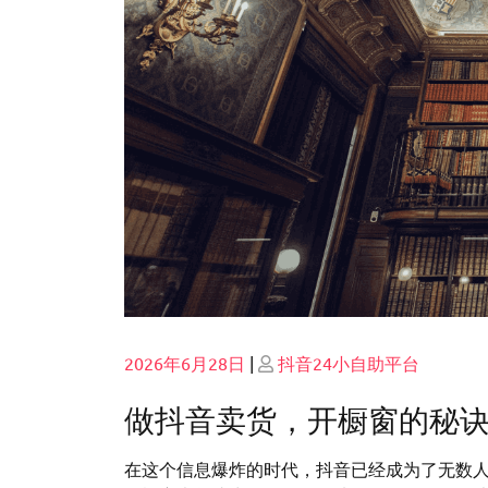
Posted
Posted
2026年6月28日
|
抖音24小自助平台
on
on
做抖音卖货，开橱窗的秘
在这个信息爆炸的时代，抖音已经成为了无数