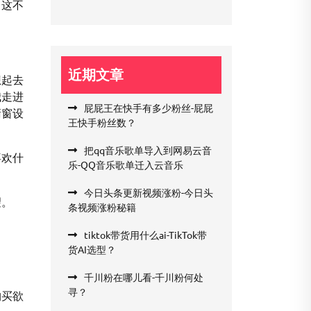
？这不
近期文章
想起去
我走进
屁屁王在快手有多少粉丝-屁屁
橱窗设
王快手粉丝数？
把qq音乐歌单导入到网易云音
喜欢什
乐-QQ音乐歌单迁入云音乐
今日头条更新视频涨粉-今日头
望。
条视频涨粉秘籍
tiktok带货用什么ai-TikTok带
货AI选型？
千川粉在哪儿看-千川粉何处
寻？
购买欲