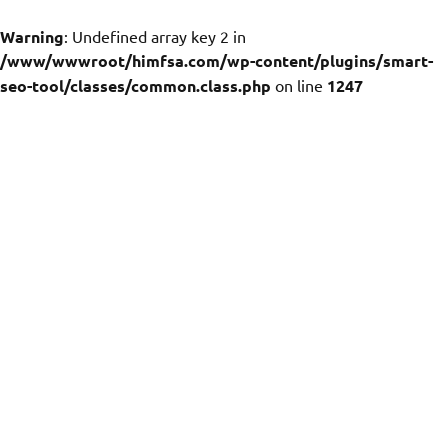
Warning
: Undefined array key 2 in
/www/wwwroot/himfsa.com/wp-content/plugins/smart-
seo-tool/classes/common.class.php
on line
1247