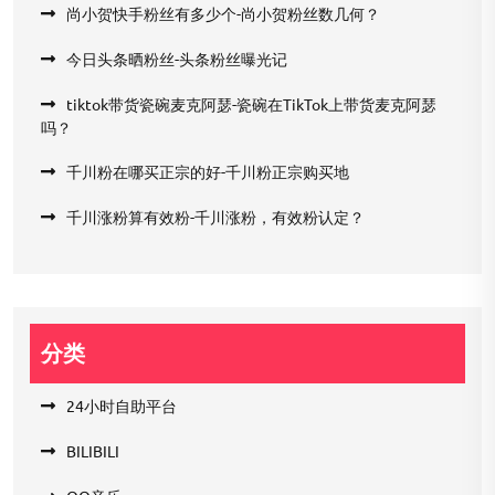
尚小贺快手粉丝有多少个-尚小贺粉丝数几何？
今日头条晒粉丝-头条粉丝曝光记
tiktok带货瓷碗麦克阿瑟-瓷碗在TikTok上带货麦克阿瑟
吗？
千川粉在哪买正宗的好-千川粉正宗购买地
千川涨粉算有效粉-千川涨粉，有效粉认定？
分类
24小时自助平台
BILIBILI