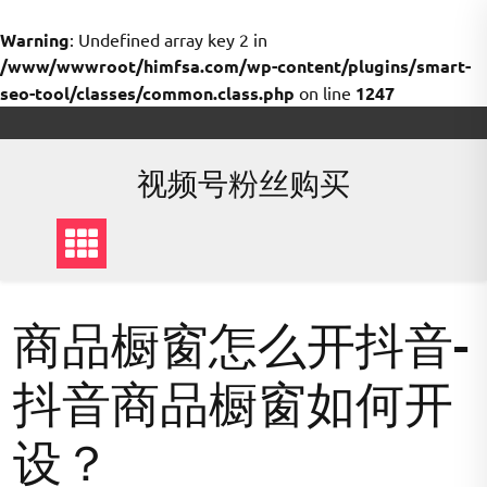
Warning
: Undefined array key 2 in
/www/wwwroot/himfsa.com/wp-content/plugins/smart-
seo-tool/classes/common.class.php
on line
1247
Skip
to
content
视频号粉丝购买
商品橱窗怎么开抖音-
抖音商品橱窗如何开
设？